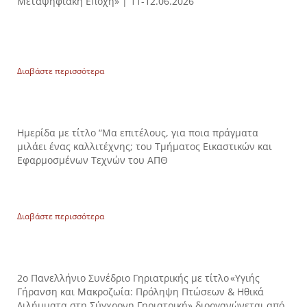
Μεταψηφιακή Εποχή» | 11-12.06.2026
Διαβάστε περισσότερα
Ημερίδα με τίτλο “Μα επιτέλους, για ποια πράγματα
μιλάει ένας καλλιτέχνης; του Τμήματος Εικαστικών και
Εφαρμοσμένων Τεχνών του ΑΠΘ
Διαβάστε περισσότερα
2ο Πανελλήνιο Συνέδριο Γηριατρικής με τίτλο «Υγιής
Γήρανση και Μακροζωία: Πρόληψη Πτώσεων & Ηθικά
Διλήμματα στη Σύγχρονη Γηριατρική» διοργανώνεται από