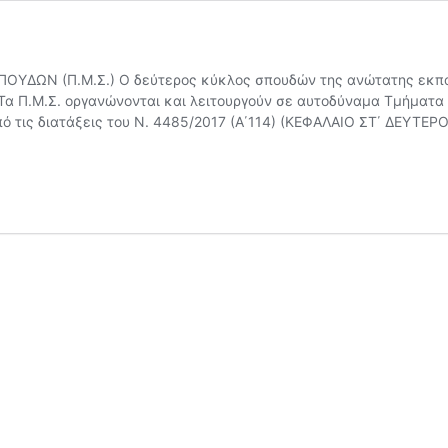
ΔΩΝ (Π.Μ.Σ.) Ο δεύτερος κύκλος σπουδών της ανώτατης εκπα
Τα Π.Μ.Σ. οργανώνονται και λειτουργούν σε αυτοδύναμα Τμήματα
από τις διατάξεις του Ν. 4485/2017 (Α΄114) (ΚΕΦΑΛΑΙΟ ΣΤ΄ ΔΕΥΤ
χιακές