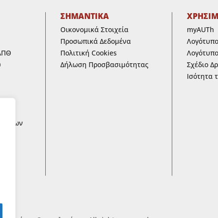
ΣΗΜΑΝΤΙΚΑ
ΧΡΗΣΙ
Οικονομικά Στοιχεία
myAUTh
Προσωπικά Δεδομένα
Λογότυπ
ΑΠΘ
Πολιτική Cookies
Λογότυπο
υ
Δήλωση Προσβασιμότητας
Σχέδιο Δ
Ισότητα 
ων
ων των
 ΚΑΙ
ικά