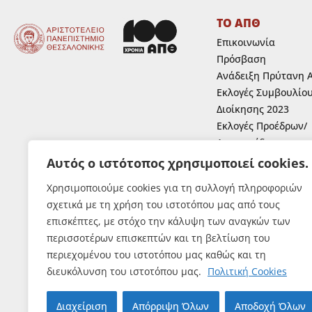
ΤΟ ΑΠΘ
Επικοινωνία
Πρόσβαση
Ανάδειξη Πρύτανη 
Εκλογές Συμβουλίο
Διοίκησης 2023
Εκλογές Προέδρων/
Αντιπροέδρων
Ανάδειξη Κοσμητόρ
Αυτός ο ιστότοπος χρησιμοποιεί cookies.
Ανάδειξη εκπροσώπ
Χρησιμοποιούμε cookies για τη συλλογή πληροφοριών
μελών Ε.Ε.Π.,Ε.ΔΙ.Π.
σχετικά με τη χρήση του ιστοτόπου μας από τους
Ε.Τ.Ε.Π. στα συλλογ
επισκέπτες, με στόχο την κάλυψη των αναγκών των
όργανα του Α.Π.Θ.
περισσοτέρων επισκεπτών και τη βελτίωση του
Εκλογές Φοιτητών
περιεχομένου του ιστοτόπου μας καθώς και τη
διευκόλυνση του ιστοτόπου μας.
Πολιτική Cookies
Διαχείριση
Απόρριψη Όλων
Αποδοχή Όλων