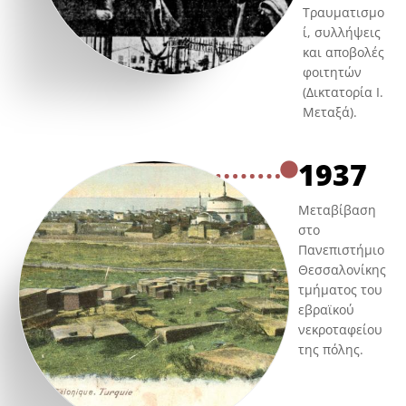
Τραυματισμο
ί, συλλήψεις
και αποβολές
φοιτητών
(Δικτατορία Ι.
Μεταξά).
1937
Μεταβίβαση
στο
Πανεπιστήμιο
Θεσσαλονίκης
τμήματος του
εβραϊκού
νεκροταφείου
της πόλης.