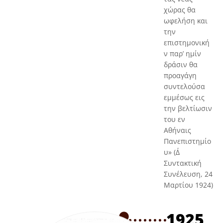
χώρας θα
ωφελήση και
την
επιστημονική
ν παρ’ ημίν
δράσιν θα
προαγάγη
συντελούσα
εμμέσως εις
την βελτίωσιν
του εν
Αθήναις
Πανεπιστημίο
υ» (Δ΄
Συντακτική
Συνέλευση, 24
Μαρτίου 1924)
1925