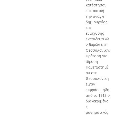
κατέστησαν
επιτακτική
την ανάγκη
δημιουργίας
και
ενίσχυσης
εκπαιδευτικώ
ν δομών στη
Θεσσαλονίκη.
Πρόταση για
ίδρυση
Πανεπιστημί
ου στη
Θεσσαλονίκη
είχαν
εκφράσει ήδη
από το 1913 ο
διακεκριμένο
ς
μαθηματικός