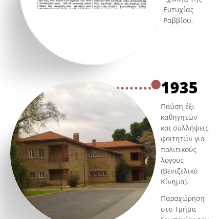
Ευτυχίας
Ραββίου.
1935
Παύση έξι
καθηγητών
και συλλήψεις
φοιτητών για
πολιτικούς
λόγους
(Βενιζελικό
Κίνημα).
Παραχώρηση
στο Τμήμα