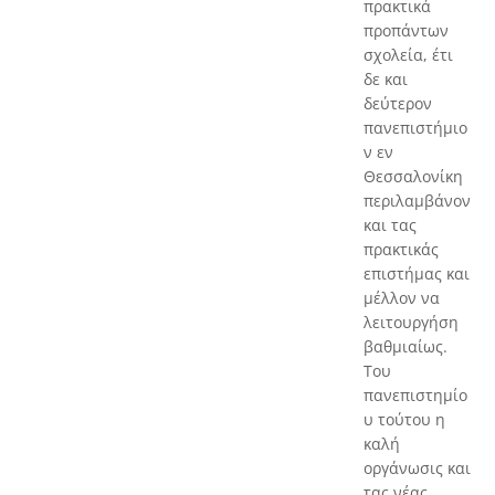
πρακτικά
προπάντων
σχολεία, έτι
δε και
δεύτερον
πανεπιστήμιο
ν εν
Θεσσαλονίκη
περιλαμβάνον
και τας
πρακτικάς
επιστήμας και
μέλλον να
λειτουργήση
βαθμιαίως.
Του
πανεπιστημίο
υ τούτου η
καλή
οργάνωσις και
τας νέας