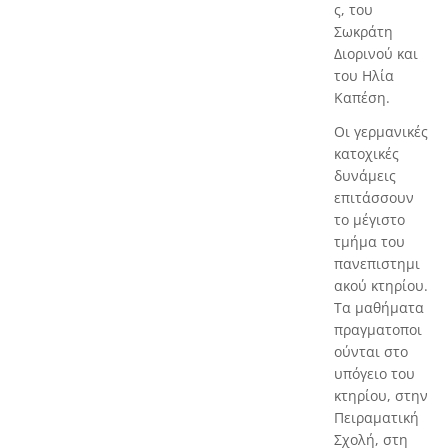
ς, του
Σωκράτη
Διορινού και
του Ηλία
Καπέση.
Οι γερμανικές
κατοχικές
δυνάμεις
επιτάσσουν
το μέγιστο
τμήμα του
πανεπιστημι
ακού κτηρίου.
Τα μαθήματα
πραγματοποι
ούνται στο
υπόγειο του
κτηρίου, στην
Πειραματική
Σχολή, στη