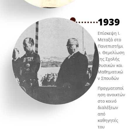
1939
Επίσκεψη Ι.
Μεταξά στο
Πανεπιστήμι
ο. Θεμελίωση
της Σχολής
Φυσικών και
Μαθηματικώ
ν Σπουδών
Πραγματοποί
ηση ανοικτών
στο κοινό
διαλέξεων
από
καθηγητές
του