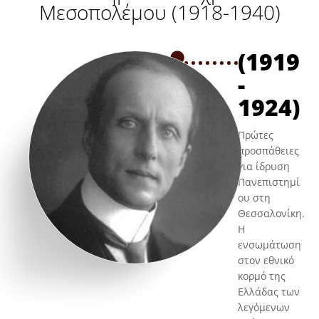
Μεσοπολέμου (1918-1940)
(1919
-
1924)
Πρώτες
προσπάθειες
για ίδρυση
Πανεπιστημί
ου στη
Θεσσαλονίκη.
Η
ενσωμάτωση
στον εθνικό
κορμό της
Ελλάδας των
λεγόμενων