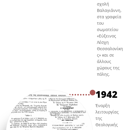
σχολή
Βαλαγιάννη,
στα γραφεία
του
σωματείου
«Εύξεινος
Λέσχη
Θεσσαλονίκη
ς» και σε
άλλους
χώρους της
πόλης.
1942
Έναρξη
λειτουργίας
της
Θεολογικής