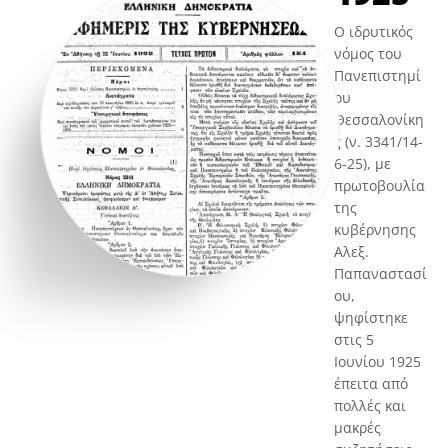
Ο ιδρυτικός
νόμος του
Πανεπιστημί
ου
Θεσσαλονίκη
ς (ν. 3341/14-
6-25), με
πρωτοβουλία
της
κυβέρνησης
Αλεξ.
Παπαναστασί
ου,
ψηφίστηκε
στις 5
Ιουνίου 1925
έπειτα από
πολλές και
μακρές