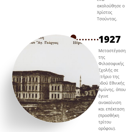
ακολούθησε ο
Χρίστος
Τσούντας.
1927
Μεταστέγαση
της
Φιλοσοφικής
Σχολής σε
κτήριο της
οδού Εθνικής
Αμύνης, όπου
έγινε
ανακαίνιση
και επέκταση
(προσθήκη
τρίτου
ορόφου).