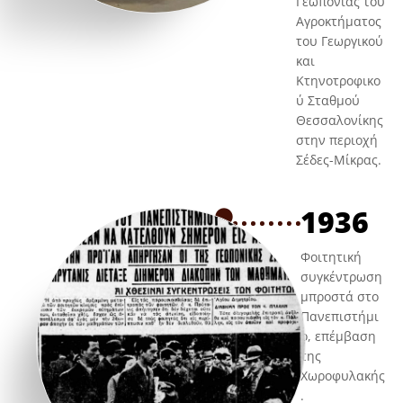
Γεωπονίας του
Αγροκτήματος
του Γεωργικού
και
Κτηνοτροφικο
ύ Σταθμού
Θεσσαλονίκης
στην περιοχή
Σέδες-Μίκρας.
1936
Φοιτητική
συγκέντρωση
μπροστά στο
Πανεπιστήμι
ο, επέμβαση
της
Χωροφυλακής
.