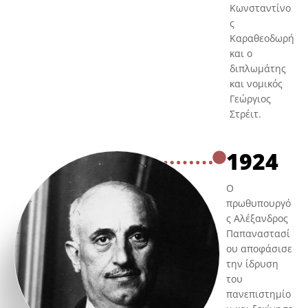
Κωνσταντίνο
ς
Καραθεοδωρή
και ο
διπλωμάτης
και νομικός
Γεώργιος
Στρέιτ.
1924
Ο
πρωθυπουργό
ς Αλέξανδρος
Παπαναστασί
ου αποφάσισε
την ίδρυση
του
πανεπιστημίο