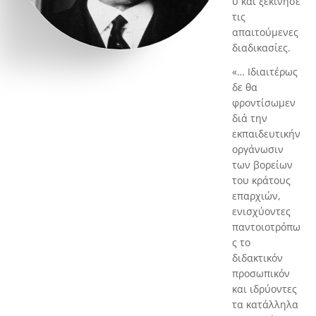
υ και ξεκίνησε
τις
απαιτούμενες
διαδικασίες.
«… Ιδιαιτέρως
δε θα
φροντίσωμεν
διά την
εκπαιδευτικήν
οργάνωσιν
των βορείων
του κράτους
επαρχιών,
ενισχύοντες
παντοιοτρόπω
ς το
διδακτικόν
προσωπικόν
και ιδρύοντες
τα κατάλληλα