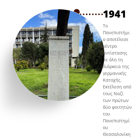
1941
Το
Πανεπιστήμι
ο αποτέλεσε
κέντρο
αντίστασης
σε όλη τη
διάρκεια της
γερμανικής
Κατοχής.
Εκτέλεση από
τους Ναζί
των πρώτων
δύο φοιτητών
του
Πανεπιστημί
ου
Θεσσαλονίκη