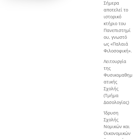
Σήμερα
αποτελεί το
ιστορικό
κτήριο του
Πανεπιστημί
ου, γνωστό
ως «Παλαιά
Φιλοσοφική».
Λειτουργία
της
Φυσικομαθημ
ατικής
Σχολής
(Τμήμα
Δασολογίας)
Ίδρυση
Σχολής
Νομικών και
Οικονομικών