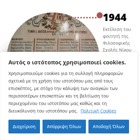
1944
Εκτέλεση του
φοιτητή της
Φιλοσοφικής
Σχολής Νίκου
Μπαλή,
Αυτός ο ιστότοπος χρησιμοποιεί cookies.
στελέχους της
Ενιαίας
Χρησιμοποιούμε cookies για τη συλλογή πληροφοριών
Πανελλαδικής
σχετικά με τη χρήση του ιστοτόπου μας από τους
Οργάνωσης
επισκέπτες, με στόχο την κάλυψη των αναγκών των
Νέων (ΕΠΟΝ),
περισσοτέρων επισκεπτών και τη βελτίωση του
της
περιεχομένου του ιστοτόπου μας καθώς και τη
μεγαλύτερης
διευκόλυνση του ιστοτόπου μας.
Πολιτική Cookies
αντιστασιακή
ς οργάνωσης
νέων εναντίον
Διαχείριση
Απόρριψη Όλων
Αποδοχή Όλων
της
γερμανικής