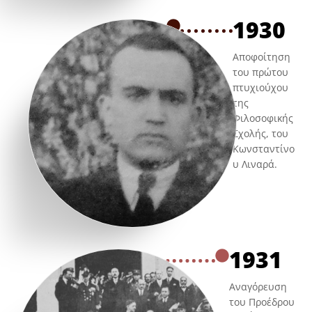
1930
Αποφοίτηση
του πρώτου
πτυχιούχου
της
Φιλοσοφικής
Σχολής, του
Κωνσταντίνο
υ Λιναρά.
1931
Αναγόρευση
του Προέδρου