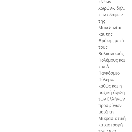
«Νέων
Χωρών», δηλ.
των εδαφών
της
Μακεδονίας
και της
Θράκης μετά
τους
Βαλκανικούς
Πολέμους και
τον Α΄
Παγκόσμιο
Πόλεμο,
καθώς και η
μαζική άφιξη
των Ελλήνων
προσφύγων
μετά τη
Μικρασιατική
καταστροφή
του 1922,