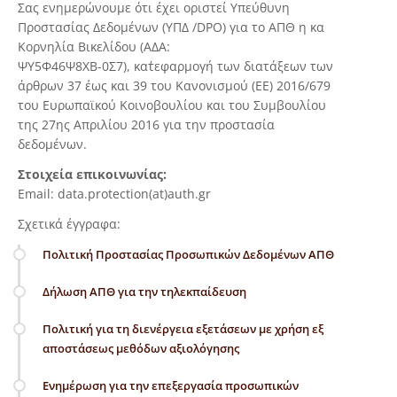
Σας ενημερώνουμε ότι έχει οριστεί Υπεύθυνη
Προστασίας Δεδομένων (ΥΠΔ /DPO) για το ΑΠΘ η κα
Κορνηλία Βικελίδου (ΑΔΑ:
ΨΥ5Φ46Ψ8ΧΒ-0Σ7), κατ΄εφαρμογή των διατάξεων των
άρθρων 37 έως και 39 του Κανονισμού (ΕΕ) 2016/679
του Ευρωπαϊκού Κοινοβουλίου και του Συμβουλίου
της 27ης Απριλίου 2016 για την προστασία
δεδομένων.
Στοιχεία επικοινωνίας:
Email: data.protection(at)auth.gr
Σχετικά έγγραφα:
Πολιτική Προστασίας Προσωπικών Δεδομένων ΑΠΘ
Δήλωση ΑΠΘ για την τηλεκπαίδευση
Πολιτική για τη διενέργεια εξετάσεων με χρήση εξ
αποστάσεως μεθόδων αξιολόγησης
Ενημέρωση για την επεξεργασία προσωπικών