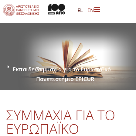
EL
EN
Εκπαίδευση
/
Συμμαχία για το Ευρωπαϊκό
Πανεπιστήμιο EPICUR
ΣΥΜΜΑΧΊΑ ΓΙΑ ΤΟ
ΕΥΡΩΠΑΪΚΌ