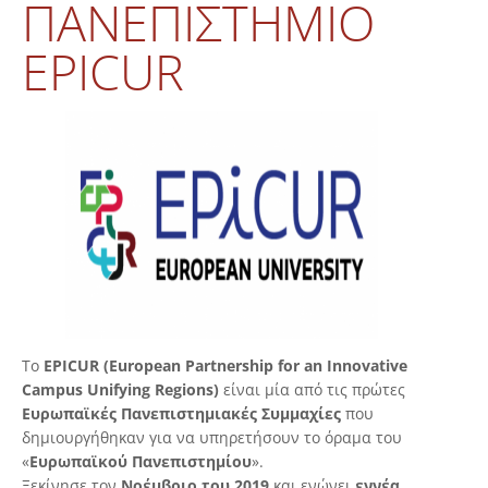
ΠΑΝΕΠΙΣΤΉΜΙΟ
EPICUR
Το
EPICUR (European Partnership for an Innovative
Campus Unifying Regions)
είναι μία από τις πρώτες
Ευρωπαϊκές Πανεπιστημιακές Συμμαχίες
που
δημιουργήθηκαν για να υπηρετήσουν το όραμα του
«
Ευρωπαϊκού Πανεπιστημίου
».
Ξεκίνησε τον
Νοέμβριο του 2019
και ενώνει
εννέα