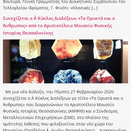
Βουτυρά, Γενική Γραμματέας του Διοικητικού Συμβουλίου του
Τελλογλείου Ιδρύματος. Γ. Φινότι: «Κλασικές […]
Συνεχίζεται ο Α΄ Κύκλος Διαλέξεων «Τα Ορυκτά και ο
Άνθρωπος» από το Αριστοτέλειο Μουσείο Φυσικής
Ιστορίας Θεσσαλονίκης
Mε μια νέα διάλεξη, την Πέμπτη 27 Φεβρουαρίου 2020,
συνεχίζεται ο Α΄ Κύκλος Διαλέξεων με τίτλο «Τα Ορυκτά και ο
Άνθρωπος» που διοργανώνουν τo Αριστοτέλειο Μουσείο
Φυσικής Ιστορίας Θεσσαλονίκης (ΑΜΦΙΘ) και ο Σύνδεσμος
Μεταλλευτικών Επιχειρήσεων (ΣΜΕ), στο πλαίσιο της
ομότιτλης έκθεσης που φιλοξενείται στον νέο χώρο του
Μουσείου (Προβλήτα Α΄, Λιμάνι Θεσσαλονίκης). Διακεκριμένοι