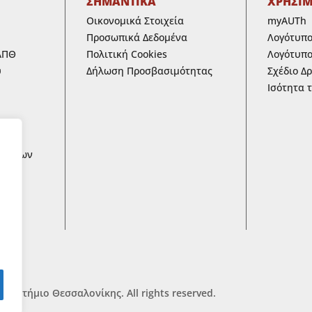
ΣΗΜΑΝΤΙΚΑ
ΧΡΗΣΙ
Οικονομικά Στοιχεία
myAUTh
Προσωπικά Δεδομένα
Λογότυπ
ΑΠΘ
Πολιτική Cookies
Λογότυπο
υ
Δήλωση Προσβασιμότητας
Σχέδιο Δ
Ισότητα 
ων
ων των
 ΚΑΙ
ικά
πιστήμιο Θεσσαλονίκης. All rights reserved.