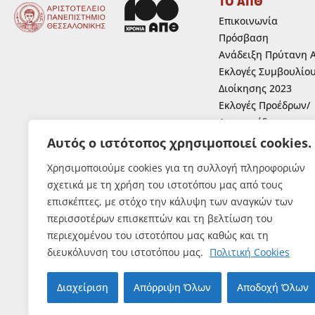
ΤΟ ΑΠΘ
Επικοινωνία
Πρόσβαση
Ανάδειξη Πρύτανη 
Εκλογές Συμβουλίο
Διοίκησης 2023
Εκλογές Προέδρων/
Αντιπροέδρων
Ανάδειξη Κοσμητόρ
Αυτός ο ιστότοπος χρησιμοποιεί cookies.
Ανάδειξη εκπροσώπ
Χρησιμοποιούμε cookies για τη συλλογή πληροφοριών
μελών Ε.Ε.Π.,Ε.ΔΙ.Π.
σχετικά με τη χρήση του ιστοτόπου μας από τους
Ε.Τ.Ε.Π. στα συλλογ
επισκέπτες, με στόχο την κάλυψη των αναγκών των
όργανα του Α.Π.Θ.
περισσοτέρων επισκεπτών και τη βελτίωση του
Εκλογές Φοιτητών
περιεχομένου του ιστοτόπου μας καθώς και τη
διευκόλυνση του ιστοτόπου μας.
Πολιτική Cookies
Διαχείριση
Απόρριψη Όλων
Αποδοχή Όλων
© Αριστοτέλειο Πανε