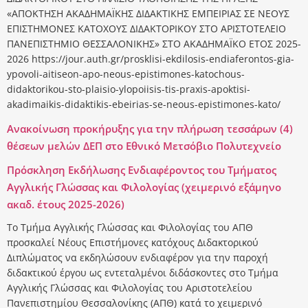
«ΑΠΟΚΤΗΣΗ ΑΚΑΔΗΜΑΪΚΗΣ ΔΙΔΑΚΤΙΚΗΣ ΕΜΠΕΙΡΙΑΣ ΣΕ ΝΕΟΥΣ
ΕΠΙΣΤΗΜΟΝΕΣ ΚΑΤΟΧΟΥΣ ΔΙΔΑΚΤΟΡΙΚΟΥ ΣΤΟ ΑΡΙΣΤΟΤΕΛΕΙΟ
ΠΑΝΕΠΙΣΤΗΜΙΟ ΘΕΣΣΑΛΟΝΙΚΗΣ» ΣΤΟ ΑΚΑΔΗΜΑΪΚΟ ΕΤΟΣ 2025-
2026 https://jour.auth.gr/prosklisi-ekdilosis-endiaferontos-gia-
ypovoli-aitiseon-apo-neous-epistimones-katochous-
didaktorikou-sto-plaisio-ylopoiisis-tis-praxis-apoktisi-
akadimaikis-didaktikis-ebeirias-se-neous-epistimones-kato/
Ανακοίνωση προκήρυξης για την πλήρωση τεσσάρων (4)
θέσεων μελών ΔΕΠ στο Εθνικό Μετσόβιο Πολυτεχνείο
Πρόσκληση Εκδήλωσης Ενδιαφέροντος του Τμήματος
Αγγλικής Γλώσσας και Φιλολογίας (χειμερινό εξάμηνο
ακαδ. έτους 2025-2026)
Το Τμήμα Αγγλικής Γλώσσας και Φιλολογίας του ΑΠΘ
προσκαλεί Νέους Επιστήμονες κατόχους Διδακτορικού
Διπλώματος να εκδηλώσουν ενδιαφέρον για την παροχή
διδακτικού έργου ως εντεταλμένοι διδάσκοντες στο Τμήμα
Αγγλικής Γλώσσας και Φιλολογίας του Αριστοτελείου
Πανεπιστημίου Θεσσαλονίκης (ΑΠΘ) κατά το χειμερινό