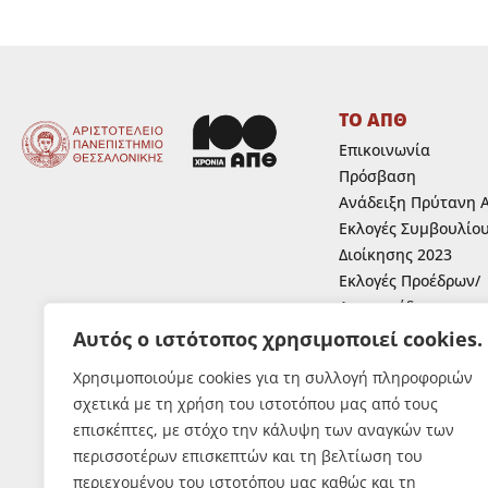
ΤΟ ΑΠΘ
Επικοινωνία
Πρόσβαση
Ανάδειξη Πρύτανη 
Εκλογές Συμβουλίο
Διοίκησης 2023
Εκλογές Προέδρων/
Αντιπροέδρων
Ανάδειξη Κοσμητόρ
Αυτός ο ιστότοπος χρησιμοποιεί cookies.
Ανάδειξη εκπροσώπ
Χρησιμοποιούμε cookies για τη συλλογή πληροφοριών
μελών Ε.Ε.Π.,Ε.ΔΙ.Π.
σχετικά με τη χρήση του ιστοτόπου μας από τους
Ε.Τ.Ε.Π. στα συλλογ
επισκέπτες, με στόχο την κάλυψη των αναγκών των
όργανα του Α.Π.Θ.
περισσοτέρων επισκεπτών και τη βελτίωση του
Εκλογές Φοιτητών
περιεχομένου του ιστοτόπου μας καθώς και τη