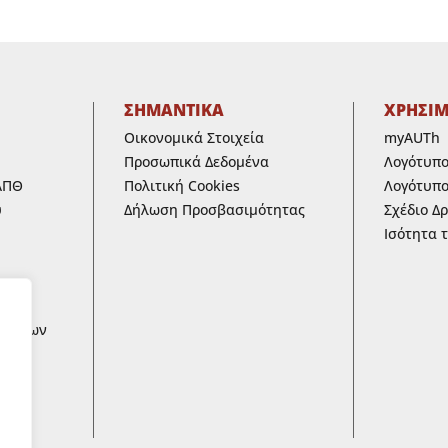
ΣΗΜΑΝΤΙΚΑ
ΧΡΗΣΙ
Οικονομικά Στοιχεία
myAUTh
Προσωπικά Δεδομένα
Λογότυπ
ΑΠΘ
Πολιτική Cookies
Λογότυπο
υ
Δήλωση Προσβασιμότητας
Σχέδιο Δ
Ισότητα 
ων
ων των
 ΚΑΙ
ικά