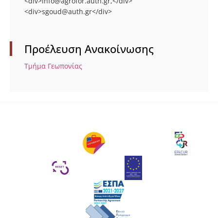
<div>info@agrofor.auth.gr,</div>
<div>sgoud@auth.gr</div>
Προέλευση Ανακοίνωσης
Τμήμα Γεωπονίας