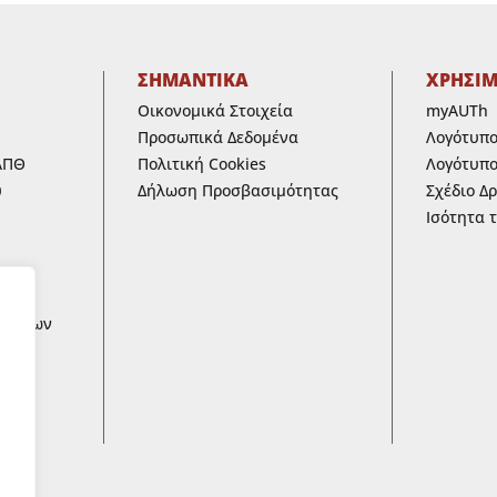
ΣΗΜΑΝΤΙΚΑ
ΧΡΗΣΙ
Οικονομικά Στοιχεία
myAUTh
Προσωπικά Δεδομένα
Λογότυπ
ΑΠΘ
Πολιτική Cookies
Λογότυπο
υ
Δήλωση Προσβασιμότητας
Σχέδιο Δ
Ισότητα 
ων
ων των
 ΚΑΙ
ικά