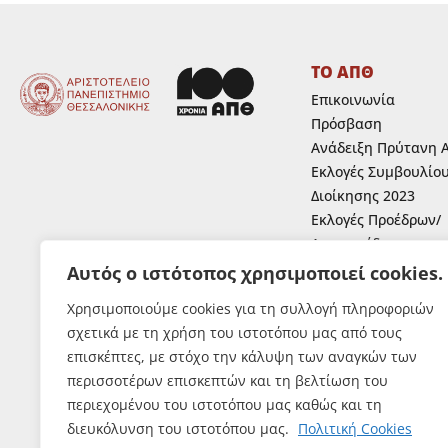
ΤΟ ΑΠΘ
Επικοινωνία
Πρόσβαση
Ανάδειξη Πρύτανη 
Εκλογές Συμβουλίο
Διοίκησης 2023
Εκλογές Προέδρων/
Αντιπροέδρων
Ανάδειξη Κοσμητόρ
Αυτός ο ιστότοπος χρησιμοποιεί cookies.
Ανάδειξη εκπροσώπ
Χρησιμοποιούμε cookies για τη συλλογή πληροφοριών
μελών Ε.Ε.Π.,Ε.ΔΙ.Π.
σχετικά με τη χρήση του ιστοτόπου μας από τους
Ε.Τ.Ε.Π. στα συλλογ
επισκέπτες, με στόχο την κάλυψη των αναγκών των
όργανα του Α.Π.Θ.
περισσοτέρων επισκεπτών και τη βελτίωση του
Εκλογές Φοιτητών
περιεχομένου του ιστοτόπου μας καθώς και τη
διευκόλυνση του ιστοτόπου μας.
Πολιτική Cookies