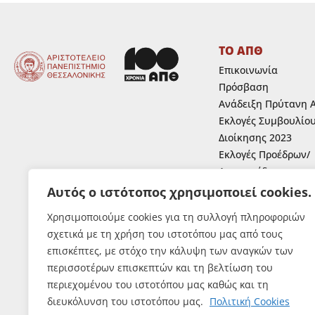
ΤΟ ΑΠΘ
Επικοινωνία
Πρόσβαση
Ανάδειξη Πρύτανη 
Εκλογές Συμβουλίο
Διοίκησης 2023
Εκλογές Προέδρων/
Αντιπροέδρων
Ανάδειξη Κοσμητόρ
Αυτός ο ιστότοπος χρησιμοποιεί cookies.
Ανάδειξη εκπροσώπ
Χρησιμοποιούμε cookies για τη συλλογή πληροφοριών
μελών Ε.Ε.Π.,Ε.ΔΙ.Π.
σχετικά με τη χρήση του ιστοτόπου μας από τους
Ε.Τ.Ε.Π. στα συλλογ
επισκέπτες, με στόχο την κάλυψη των αναγκών των
όργανα του Α.Π.Θ.
περισσοτέρων επισκεπτών και τη βελτίωση του
Εκλογές Φοιτητών
περιεχομένου του ιστοτόπου μας καθώς και τη
διευκόλυνση του ιστοτόπου μας.
Πολιτική Cookies