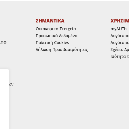
ΣΗΜΑΝΤΙΚΑ
ΧΡΗΣΙ
Οικονομικά Στοιχεία
myAUTh
Προσωπικά Δεδομένα
Λογότυπ
ΑΠΘ
Πολιτική Cookies
Λογότυπο
υ
Δήλωση Προσβασιμότητας
Σχέδιο Δ
Ισότητα 
ων
ων των
 ΚΑΙ
ικά