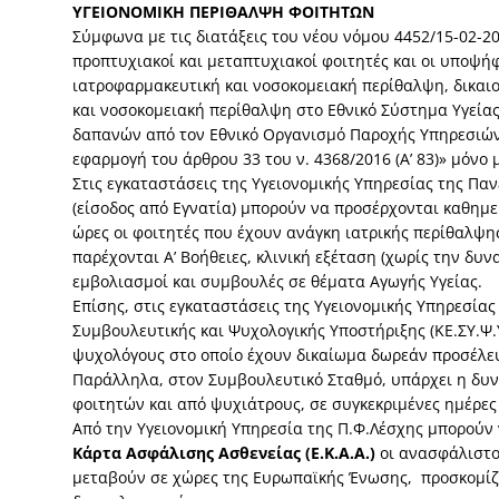
ΥΓΕΙΟΝΟΜΙΚΗ ΠΕΡΙΘΑΛΨΗ ΦΟΙΤΗΤΩΝ
Σύμφωνα με τις διατάξεις του νέου νόμου 4452/15-02-2017
προπτυχιακοί και μεταπτυχιακοί φοιτητές και οι υποψήφ
ιατροφαρμακευτική και νοσοκομειακή περίθαλψη, δικαι
και νοσοκομειακή περίθαλψη στο Εθνικό Σύστημα Υγείας 
δαπανών από τον Εθνικό Οργανισμό Παροχής Υπηρεσιών Υγ
εφαρμογή του άρθρου 33 του ν. 4368/2016 (Α’ 83)» μόνο 
Στις εγκαταστάσεις της Υγειονομικής Υπηρεσίας της Πα
(είσοδος από Εγνατία) μπορούν να προσέρχονται καθημερ
ώρες οι φοιτητές που έχουν ανάγκη ιατρικής περίθαλψης
παρέχονται Α’ Βοήθειες, κλινική εξέταση (χωρίς την δυ
εμβολιασμοί και συμβουλές σε θέματα Αγωγής Υγείας.
Επίσης, στις εγκαταστάσεις της Υγειονομικής Υπηρεσίας
Συμβουλευτικής και Ψυχολογικής Υποστήριξης (ΚΕ.ΣΥ.Ψ.
ψυχολόγους στο οποίο έχουν δικαίωμα δωρεάν προσέλευ
Παράλληλα, στον Συμβουλευτικό Σταθμό, υπάρχει η δυ
φοιτητών και από ψυχιάτρους, σε συγκεκριμένες ημέρες 
Από την Υγειονομική Υπηρεσία της Π.Φ.Λέσχης μπορού
Κάρτα Ασφάλισης Ασθενείας (Ε.Κ.Α.Α.)
οι ανασφάλιστοι
μεταβούν σε χώρες της Ευρωπαϊκής Ένωσης, προσκομίζ