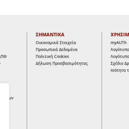
ΣΗΜΑΝΤΙΚΑ
ΧΡΗΣΙ
Οικονομικά Στοιχεία
myAUTh
Προσωπικά Δεδομένα
Λογότυπ
ΑΠΘ
Πολιτική Cookies
Λογότυπο
υ
Δήλωση Προσβασιμότητας
Σχέδιο Δ
Ισότητα 
ων
ων των
 ΚΑΙ
ικά