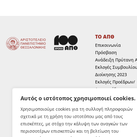
ΤΟ ΑΠΘ
Επικοινωνία
Πρόσβαση
Ανάδειξη Πρύτανη 
Εκλογές Συμβουλίο
Διοίκησης 2023
Εκλογές Προέδρων/
Αντιπροέδρων
Ανάδειξη Κοσμητόρ
Αυτός ο ιστότοπος χρησιμοποιεί cookies.
Ανάδειξη εκπροσώπ
Χρησιμοποιούμε cookies για τη συλλογή πληροφοριών
μελών Ε.Ε.Π.,Ε.ΔΙ.Π.
σχετικά με τη χρήση του ιστοτόπου μας από τους
Ε.Τ.Ε.Π. στα συλλογ
επισκέπτες, με στόχο την κάλυψη των αναγκών των
όργανα του Α.Π.Θ.
περισσοτέρων επισκεπτών και τη βελτίωση του
Εκλογές Φοιτητών