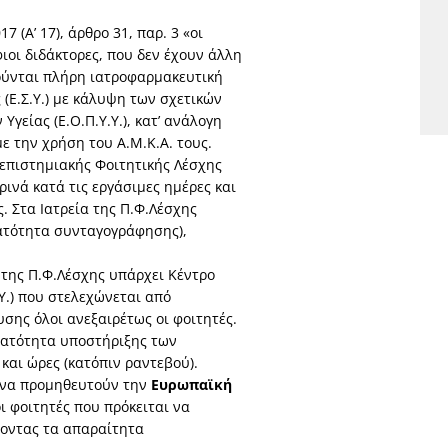
 (Α’ 17), άρθρο 31, παρ. 3 «οι
ιοι διδάκτορες, που δεν έχουν άλλη
ούνται πλήρη ιατροφαρμακευτική
(Ε.Σ.Υ.) με κάλυψη των σχετικών
είας (Ε.Ο.Π.Υ.Υ.), κατ’ ανάλογη
με την χρήση του Α.Μ.Κ.Α. τους.
νεπιστημιακής Φοιτητικής Λέσχης
ινά κατά τις εργάσιμες ημέρες και
. Στα Ιατρεία της Π.Φ.Λέσχης
νατότητα συνταγογράφησης),
 της Π.Φ.Λέσχης υπάρχει Κέντρο
Υ.) που στελεχώνεται από
σης όλοι ανεξαιρέτως οι φοιτητές.
νατότητα υποστήριξης των
και ώρες (κατόπιν ραντεβού).
ν να προμηθευτούν την
Ευρωπαϊκή
 φοιτητές που πρόκειται να
οντας τα απαραίτητα