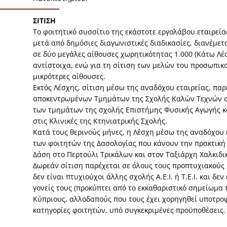
ΣΙΤΙΣΗ
Το φοιτητικό συσσίτιο της εκάστοτε εργολάβου εταιρεία
μετά από δημόσιες διαγωνιστικές διαδικασίες, διανέμετ
σε δύο μεγάλες αίθουσες χωρητικότητας 1.000 (Κάτω Λέ
αντίστοιχα, ενώ για τη σίτιση των μελών του προσωπικο
μικρότερες αίθουσες.
Εκτός Λέσχης, σίτιση μέσω της αναδόχου εταιρείας, παρ
αποκεντρωμένων Τμημάτων της Σχολής Καλών Τεχνών σ
των τμημάτων της σχολής Επιστήμης Φυσικής Αγωγής κ
στις Κλινικές της Κτηνιατρικής Σχολής.
Κατά τους θερινούς μήνες, η Λέσχη μέσω της αναδόχου 
των φοιτητών της Δασολογίας που κάνουν την πρακτική
Δάση στο Περτούλι Τρικάλων και στον Ταξιάρχη Χαλκιδι
Δωρεάν σίτιση παρέχεται σε όλους τους προπτυχιακούς 
δεν είναι πτυχιούχοι άλλης σχολής Α.Ε.Ι. ή Τ.Ε.Ι. και δε
γονείς τους (προκύπτει από το εκκαθαριστικό σημείωμα τ
Κύπριους, αλλοδαπούς που τους έχει χορηγηθεί υποτροφ
κατηγορίες φοιτητών, υπό συγκεκριμένες προϋποθέσεις