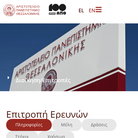
EL
EN
Διοίκηση
/
Επιτροπές
Επιτροπή Ερευνών
Πληροφορίες
Μέλη
Δράσεις
Στόχοι
Χρήσιμα