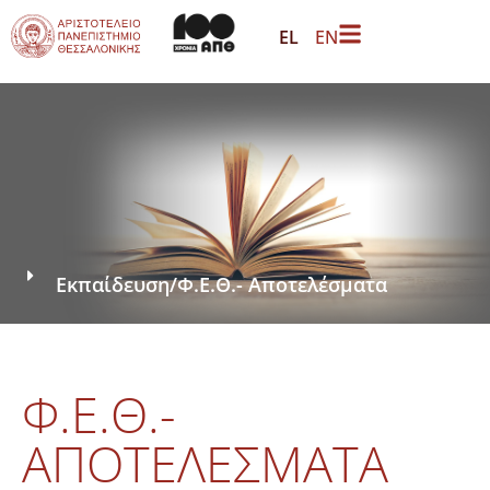
EL
EN
Εκπαίδευση
/
Φ.Ε.Θ.- Αποτελέσματα
Φ.Ε.Θ.-
ΑΠΟΤΕΛΈΣΜΑΤΑ