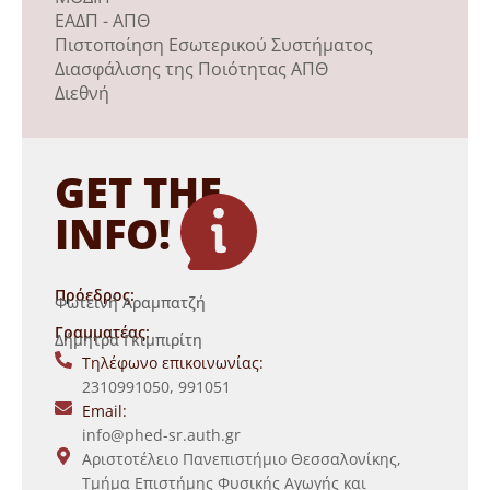
ΕΑΔΠ - ΑΠΘ
Πιστοποίηση Εσωτερικού Συστήματος
Διασφάλισης της Ποιότητας ΑΠΘ
Διεθνή
GET THE
INFO!
Πρόεδρος:
Φωτεινή Αραμπατζή
Γραμματέας:
Δήμητρα Γκιμπιρίτη
Τηλέφωνο επικοινωνίας:
2310991050, 991051
Email:
info@phed-sr.auth.gr
Αριστοτέλειο Πανεπιστήμιο Θεσσαλονίκης,
Τμήμα Επιστήμης Φυσικής Αγωγής και