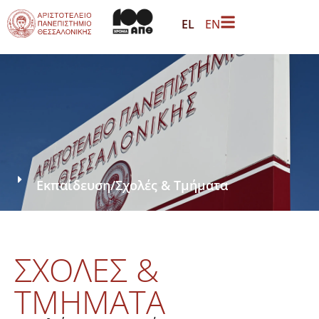
EL
EN
Εκπαίδευση
/
Σχολές & Τμήματα
ΣΧΟΛΕΣ &
ΤΜΗΜΑΤΑ