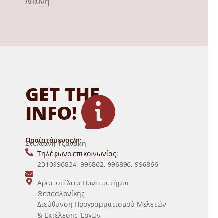
Διεθνή
GET THE
INFO!
Προϊστάμενος/η:
Στυλιανή Τζανάκη
Τηλέφωνο επικοινωνίας:
2310996834, 996862, 996896, 996866
Αριστοτέλειο Πανεπιστήμιο
Θεσσαλονίκης
Διεύθυνση Προγραμματισμού Μελετών
& Εκτέλεσης Έργων