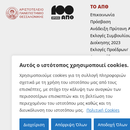
ΤΟ ΑΠΘ
Επικοινωνία
Πρόσβαση
Ανάδειξη Πρύτανη 
Εκλογές Συμβουλίο
Διοίκησης 2023
Εκλογές Προέδρων/
Αντιπροέδρων
Ανάδειξη Κοσμητόρ
Αυτός ο ιστότοπος χρησιμοποιεί cookies.
Ανάδειξη εκπροσώπ
Χρησιμοποιούμε cookies για τη συλλογή πληροφοριών
μελών Ε.Ε.Π.,Ε.ΔΙ.Π.
σχετικά με τη χρήση του ιστοτόπου μας από τους
Ε.Τ.Ε.Π. στα συλλογ
επισκέπτες, με στόχο την κάλυψη των αναγκών των
όργανα του Α.Π.Θ.
περισσοτέρων επισκεπτών και τη βελτίωση του
Εκλογές Φοιτητών
περιεχομένου του ιστοτόπου μας καθώς και τη
διευκόλυνση του ιστοτόπου μας.
Πολιτική Cookies
Διαχείριση
Απόρριψη Όλων
Αποδοχή Όλων
© Αριστοτέλειο Πανε