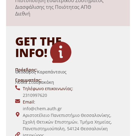
Πιστοποίηση Εσωτερικού Συστήματος
Διασφάλισης της Ποιότητας ΑΠΘ
Διεθνή
GET THE
INFO!
Πρόεδρος:
Θεόδωρος Καραπάντσιος
Γραμματέας:
Λυδία Σταυρακάκη
Τηλέφωνο επικοινωνίας:
2310997620
Email:
info@chem.auth.gr
Αριστοτέλειο Πανεπιστήμιο Θεσσαλονίκης,
Σχολή Θετικών Επιστημών, Τμήμα Χημείας,
Πανεπιστημιούπολη, 54124 Θεσσαλονίκη
Ιστοχώρος