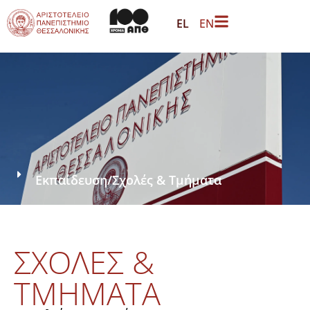
EL
EN
Εκπαίδευση
/
Σχολές & Τμήματα
ΣΧΟΛΕΣ &
ΤΜΗΜΑΤΑ