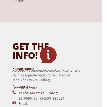
Διεθνή
GET THE
INFO!
Κοσμήτορας:
Χρίστος Φραγκονικολόπουλος, Καθηγητής
(Τμήμα Δημοσιογραφίας και Μέσων
Μαζικής Επικοινωνίας)
Γραμματέας:
Γεωργία Κότσια
Τηλέφωνο επικοινωνίας:
2310996483, 996530, 996524
Email: