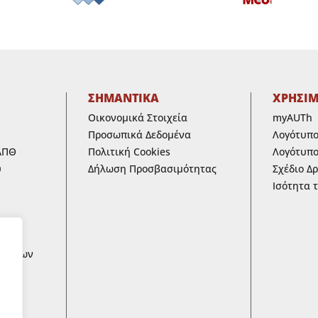
ΣΗΜΑΝΤΙΚΑ
ΧΡΗΣΙ
Οικονομικά Στοιχεία
myAUTh
Προσωπικά Δεδομένα
Λογότυπ
ΑΠΘ
Πολιτική Cookies
Λογότυπο
υ
Δήλωση Προσβασιμότητας
Σχέδιο Δ
Ισότητα 
ων
ων των
 ΚΑΙ
ικά