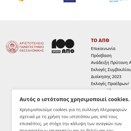
ΤΟ ΑΠΘ
Επικοινωνία
Πρόσβαση
Ανάδειξη Πρύτανη 
Εκλογές Συμβουλίο
Διοίκησης 2023
Εκλογές Προέδρων/
Αντιπροέδρων
Ανάδειξη Κοσμητόρ
Αυτός ο ιστότοπος χρησιμοποιεί cookies.
Ανάδειξη εκπροσώπ
Χρησιμοποιούμε cookies για τη συλλογή πληροφοριών
μελών Ε.Ε.Π.,Ε.ΔΙ.Π.
σχετικά με τη χρήση του ιστοτόπου μας από τους
Ε.Τ.Ε.Π. στα συλλογ
επισκέπτες, με στόχο την κάλυψη των αναγκών των
όργανα του Α.Π.Θ.
περισσοτέρων επισκεπτών και τη βελτίωση του