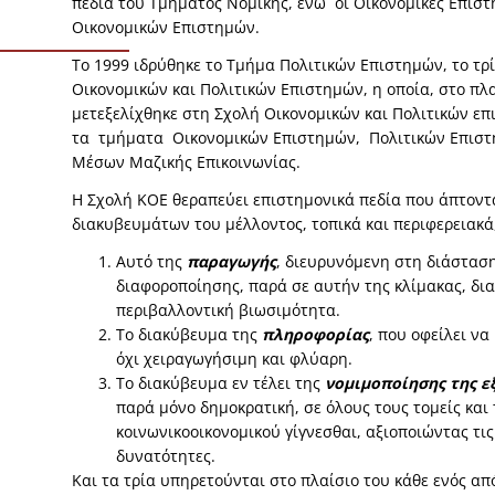
πεδία του Τμήματος Νομικής, ενώ οι Οικονομικές Επισ
Οικονομικών Επιστημών.
Το 1999 ιδρύθηκε το Τμήμα Πολιτικών Επιστημών, το τρ
Οικονομικών και Πολιτικών Επιστημών, η οποία, στο πλ
μετεξελίχθηκε στη Σχολή Οικονομικών και Πολιτικών ε
τα τμήματα Οικονομικών Επιστημών, Πολιτικών Επιστ
Μέσων Μαζικής Επικοινωνίας.
Η Σχολή KOΕ θεραπεύει επιστημονικά πεδία που άπτοντ
διακυβευμάτων του μέλλοντος, τοπικά και περιφερειακά
Αυτό της
παραγωγής
, διευρυνόμενη στη διάσταση
διαφοροποίησης, παρά σε αυτήν της κλίμακας, δια
περιβαλλοντική βιωσιμότητα.
Το διακύβευμα της
πληροφορίας
, που οφείλει ν
όχι χειραγωγήσιμη και φλύαρη.
Το διακύβευμα εν τέλει της
νομιμοποίησης της ε
παρά μόνο δημοκρατική, σε όλους τους τομείς και 
κοινωνικοοικονομικού γίγνεσθαι, αξιοποιώντας τι
δυνατότητες.
Και τα τρία υπηρετούνται στο πλαίσιο του κάθε ενός απ