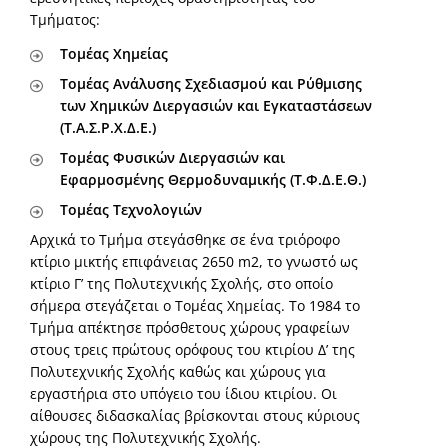
Τμήματος:
Τομέας Χημείας
Τομέας Ανάλυσης Σχεδιασμού και Ρύθμισης
των Χημικών Διεργασιών και Εγκαταστάσεων
(T.Α.Σ.Ρ.Χ.Δ.Ε.)
Τομέας Φυσικών Διεργασιών και
Εφαρμοσμένης Θερμοδυναμικής (T.Φ.Δ.Ε.Θ.)
Τομέας Τεχνολογιών
Αρχικά το Τμήμα στεγάσθηκε σε ένα τριόροφο
κτίριο μικτής επιφάνειας 2650 m2, το γνωστό ως
κτίριο Γ’ της Πολυτεχνικής Σχολής, στο οποίο
σήμερα στεγάζεται ο Τομέας Χημείας. Το 1984 το
Τμήμα απέκτησε πρόσθετους χώρους γραφείων
στους τρεις πρώτους ορόφους του κτιρίου Δ’ της
Πολυτεχνικής Σχολής καθώς και χώρους για
εργαστήρια στο υπόγειο του ίδιου κτιρίου. Οι
αίθουσες διδασκαλίας βρίσκονται στους κύριους
χώρους της Πολυτεχνικής Σχολής.