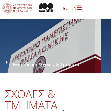
EL
EN
Εκπαίδευση
/
Σχολές & Τμήματα
ΣΧΟΛΕΣ &
ΤΜΗΜΑΤΑ